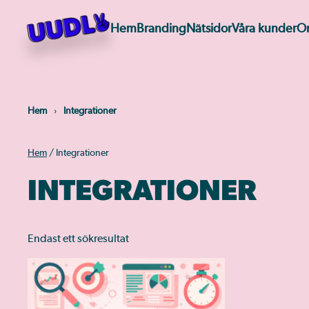
Hem
Branding
Nätsidor
Våra kunder
O
Skip
to
main
content
Hem
Integrationer
Hem
/ Integrationer
INTEGRATIONER
Endast ett sökresultat