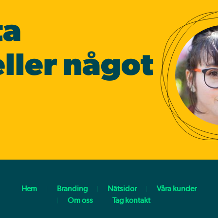
ta
ller något
Hem
Branding
Nätsidor
Våra kunder
Om oss
Tag kontakt