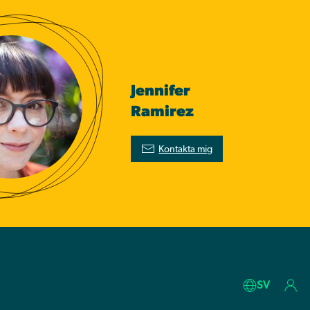
Jennifer
Ramirez
Kontakta mig
SV