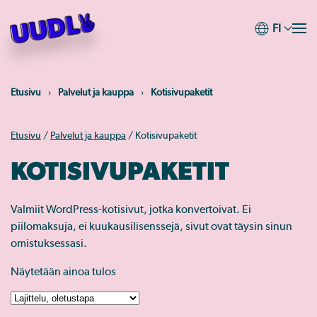
FI
Skip
to
main
content
Etusivu
Palvelut ja kauppa
Kotisivupaketit
Etusivu
/
Palvelut ja kauppa
/ Kotisivupaketit
KOTISIVUPAKETIT
Valmiit WordPress-kotisivut, jotka konvertoivat. Ei
piilomaksuja, ei kuukausilisenssejä, sivut ovat täysin sinun
omistuksessasi.
Näytetään ainoa tulos