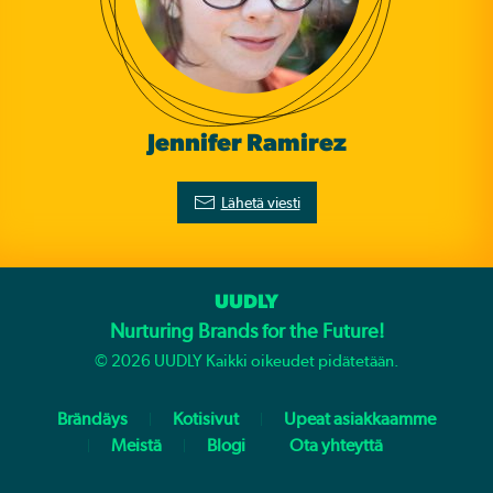
Jennifer Ramirez
Lähetä viesti
UUDLY
Nurturing Brands for the Future!
©
2026
UUDLY Kaikki oikeudet pidätetään.
Brändäys
Kotisivut
Upeat asiakkaamme
Meistä
Blogi
Ota yhteyttä