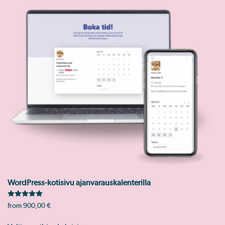
WordPress-kotisivu ajanvarauskalenterilla
Arvostelu tuotteesta:
5.00
/ 5
from
900,00
€
Tällä