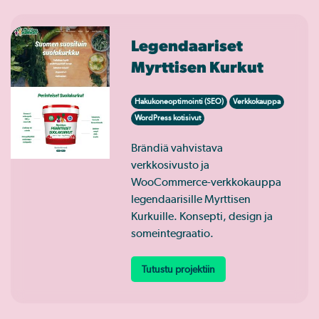
Legendaariset
Myrttisen Kurkut
Hakukoneoptimointi (SEO)
Verkkokauppa
WordPress kotisivut
Brändiä vahvistava
verkkosivusto ja
WooCommerce-verkkokauppa
legendaarisille Myrttisen
Kurkuille. Konsepti, design ja
someintegraatio.
Tutustu projektiin