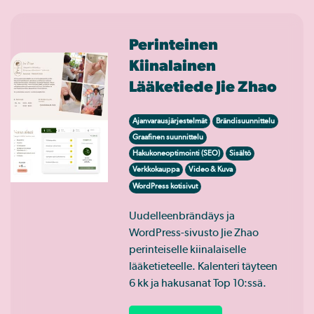
Perinteinen
Kiinalainen
Lääketiede Jie Zhao
Ajanvarausjärjestelmät
Brändisuunnittelu
Graafinen suunnittelu
Hakukoneoptimointi (SEO)
Sisältö
Verkkokauppa
Video & Kuva
WordPress kotisivut
Uudelleenbrändäys ja
WordPress-sivusto Jie Zhao
perinteiselle kiinalaiselle
lääketieteelle. Kalenteri täyteen
6 kk ja hakusanat Top 10:ssä.