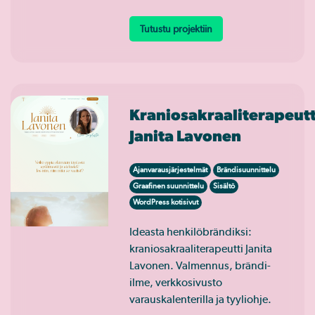
Tutustu projektiin
Kraniosakraaliterapeutt
Janita Lavonen
Ajanvarausjärjestelmät
Brändisuunnittelu
Graafinen suunnittelu
Sisältö
WordPress kotisivut
Ideasta henkilöbrändiksi:
kraniosakraaliterapeutti Janita
Lavonen. Valmennus, brändi-
ilme, verkkosivusto
varauskalenterilla ja tyyliohje.