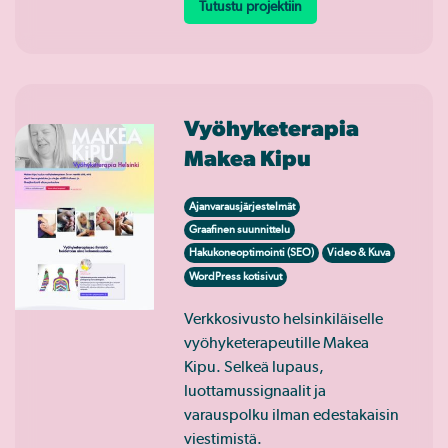
Tutustu projektiin
Vyöhyketerapia
Makea Kipu
Ajanvarausjärjestelmät
Graafinen suunnittelu
Hakukoneoptimointi (SEO)
Video & Kuva
WordPress kotisivut
Verkkosivusto helsinkiläiselle
vyöhyketerapeutille Makea
Kipu. Selkeä lupaus,
luottamussignaalit ja
varauspolku ilman edestakaisin
viestimistä.