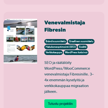
Venevalmistaja
Fibresin
Brändisuunnittelu
Graafinen suunnittelu
Hakukoneoptimointi (SEO)
Sisältö
Verkkokauppa
WordPress kotisivut
SEO ja räätälöity
WordPress/WooCommerce
venevalmistaja Fibresinille. 3–
4x enemmän kyselyitä ja
verkkokauppaa migraation
jälkeen.
Tutustu projektiin