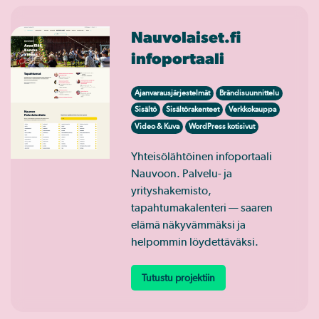
Nauvolaiset.fi
infoportaali
Ajanvarausjärjestelmät
Brändisuunnittelu
Sisältö
Sisältörakenteet
Verkkokauppa
Video & Kuva
WordPress kotisivut
Yhteisölähtöinen infoportaali
Nauvoon. Palvelu- ja
yrityshakemisto,
tapahtumakalenteri — saaren
elämä näkyvämmäksi ja
helpommin löydettäväksi.
Tutustu projektiin