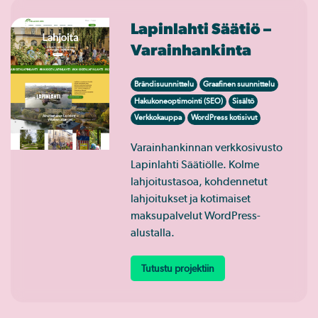
Lapinlahti Säätiö –
Varainhankinta
Brändisuunnittelu
Graafinen suunnittelu
Hakukoneoptimointi (SEO)
Sisältö
Verkkokauppa
WordPress kotisivut
Varainhankinnan verkkosivusto
Lapinlahti Säätiölle. Kolme
lahjoitustasoa, kohdennetut
lahjoitukset ja kotimaiset
maksupalvelut WordPress-
alustalla.
Tutustu projektiin