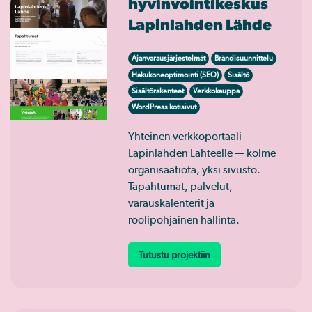
hyvinvointikeskus
Lapinlahden Lähde
Ajanvarausjärjestelmät
Brändisuunnittelu
Hakukoneoptimointi (SEO)
Sisältö
Sisältörakenteet
Verkkokauppa
WordPress kotisivut
Yhteinen verkkoportaali
Lapinlahden Lähteelle — kolme
organisaatiota, yksi sivusto.
Tapahtumat, palvelut,
varauskalenterit ja
roolipohjainen hallinta.
Tutustu projektiin