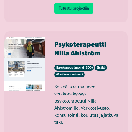
Tutustu projektiin
Psykoterapeutti
Nilla Ahlström
Hakukoneoptimointi (SEO)
Sisältö
WordPress kotisivut
Selkeä ja rauhallinen
verkkonäkyvyys
psykoterapeutti Nilla
Ahlströmille. Verkkosivusto,
konsultointi, koulutus ja jatkuva
tuki.