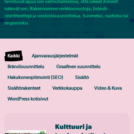
tarvitsivat apua sen varmistamisessa, että oikeat ihmiset
näkivät sen. Rakennamme verkkosivustoja, brändi-
identiteettejä ja viestintäsuunnittelua. Suomeksi, ruotsiksi tai
englanniksi.
Kaikki
Ajanvarausjärjestelmät
Brändisuunnittelu
Graafinen suunnittelu
Hakukoneoptimointi (SEO)
Sisältö
Sisältörakenteet
Verkkokauppa
Video & Kuva
WordPress kotisivut
Kulttuuri ja