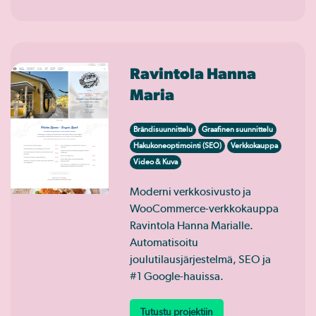
Ravintola Hanna
Maria
Brändisuunnittelu
Graafinen suunnittelu
Hakukoneoptimointi (SEO)
Verkkokauppa
Video & Kuva
Moderni verkkosivusto ja
WooCommerce-verkkokauppa
Ravintola Hanna Marialle.
Automatisoitu
joulutilausjärjestelmä, SEO ja
#1 Google-hauissa.
Tutustu projektiin