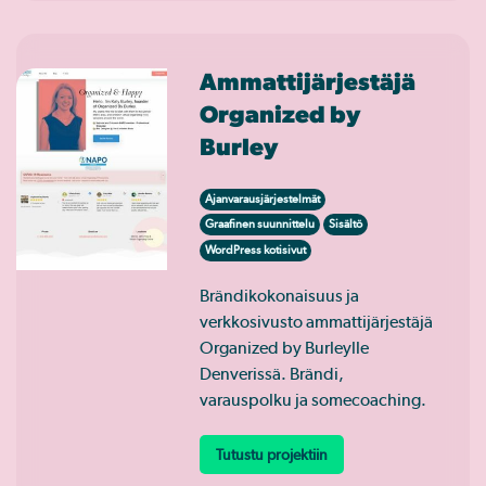
Ammattijärjestäjä
Organized by
Burley
Ajanvarausjärjestelmät
Graafinen suunnittelu
Sisältö
WordPress kotisivut
Brändikokonaisuus ja
verkkosivusto ammattijärjestäjä
Organized by Burleylle
Denverissä. Brändi,
varauspolku ja somecoaching.
Tutustu projektiin