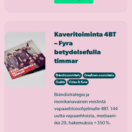
Kaveritoiminta 4BT
– Fyra
betydelsefulla
timmar
Brändisuunnittelu
Graafinen suunnittelu
Sisältö
Video & Kuva
Brändistrategia ja
monikanavainen viestintä
vapaaehtoisohjelmalle 4BT. 144
uutta vapaaehtoista, mediaani-
ikä 29, hakemuksia +350 %.