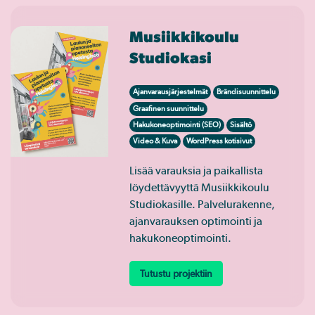
Musiikkikoulu
Studiokasi
Ajanvarausjärjestelmät
Brändisuunnittelu
Graafinen suunnittelu
Hakukoneoptimointi (SEO)
Sisältö
Video & Kuva
WordPress kotisivut
Lisää varauksia ja paikallista
löydettävyyttä Musiikkikoulu
Studiokasille. Palvelurakenne,
ajanvarauksen optimointi ja
hakukoneoptimointi.
Tutustu projektiin