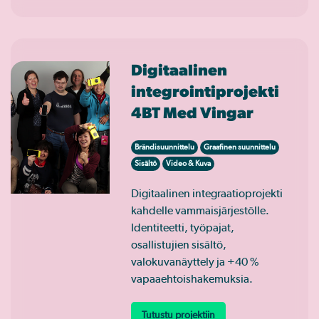
Digitaalinen
integrointiprojekti
4BT Med Vingar
Brändisuunnittelu
Graafinen suunnittelu
Sisältö
Video & Kuva
Digitaalinen integraatioprojekti
kahdelle vammaisjärjestölle.
Identiteetti, työpajat,
osallistujien sisältö,
valokuvanäyttely ja +40 %
vapaaehtoishakemuksia.
Tutustu projektiin