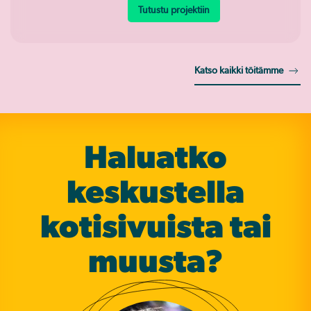
Tutustu projektiin
Katso kaikki töitämme
Haluatko
keskustella
koti­sivuista tai
muusta?