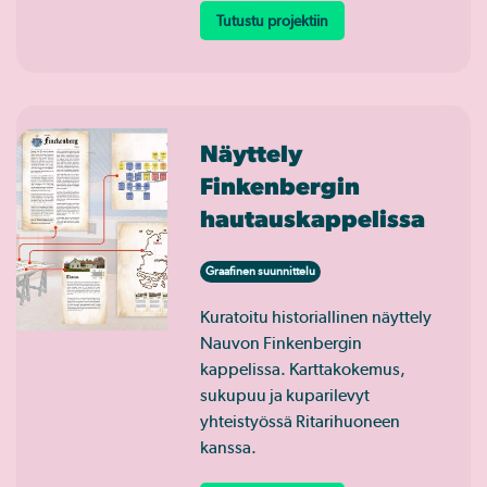
Tutustu projektiin
Näyttely
Finkenbergin
hautauskappelissa
Graafinen suunnittelu
Kuratoitu historiallinen näyttely
Nauvon Finkenbergin
kappelissa. Karttakokemus,
sukupuu ja kuparilevyt
yhteistyössä Ritarihuoneen
kanssa.