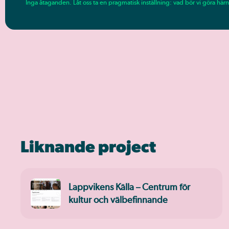
Inga åtaganden. Låt oss ta en pragmatisk inställning: vad bör vi göra härn
Liknande project
Lappvikens Källa – Centrum för
kultur och välbefinnande