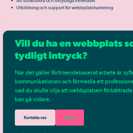
Att strukturera och förtydliga innehållet
Utbildning och support för webbplatshantering
Vill du ha en webbplats s
tydligt intryck?
När det gäller förtroendebaserat arbete är syf
kommunikationen och förmedla ett professionellt
vad du skulle vilja att webbplatsen förbättrades
kan gå vidare.
Kontakta oss
E-post