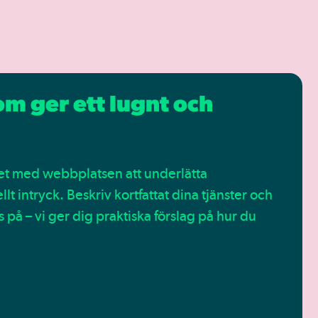
om ger ett lugnt och
tet med webbplatsen att underlätta
 intryck. Beskriv kortfattat dina tjänster och
 på – vi ger dig praktiska förslag på hur du