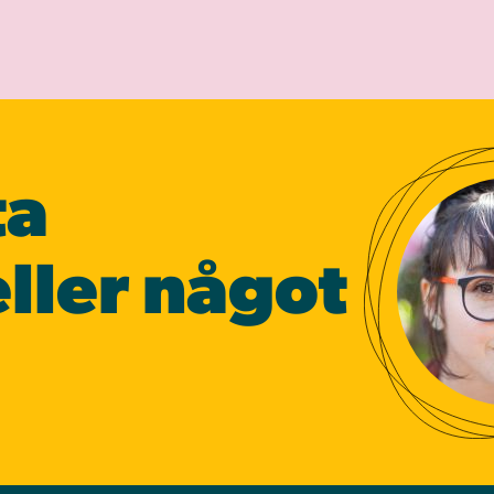
ta
ller något