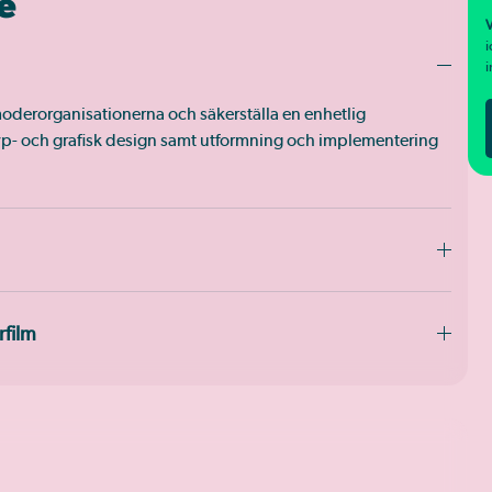
e
V
i
i
ån moderorganisationerna och säkerställa en enhetlig
p- och grafisk design samt utformning och implementering
rfilm