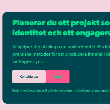
Planerar du ett projekt s
identitet och ett engager
Vi hjälper dig att skapa en unik identitet för d
praktiska metoder för att producera innehåll 
verkligen syns.
Kontakta oss
E-post
Beskriv kortfattat dina mål och din målgrupp – vi återkommer snart med e