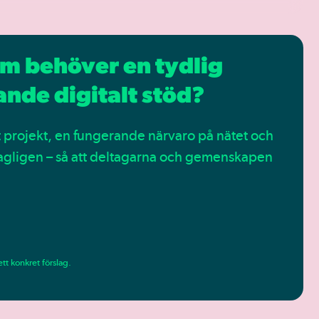
om behöver en tydlig
ande digitalt stöd?
itt projekt, en fungerande närvaro på nätet och
dagligen – så att deltagarna och gemenskapen
tt konkret förslag.