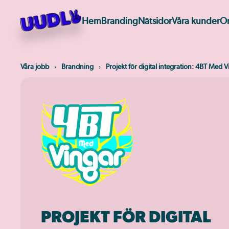
Hem
Branding
Nätsidor
Våra kunder
O
Skip
to
main
content
Våra jobb
Brandning
Projekt för digital integration: 4BT Med 
PROJEKT FÖR DIGITAL