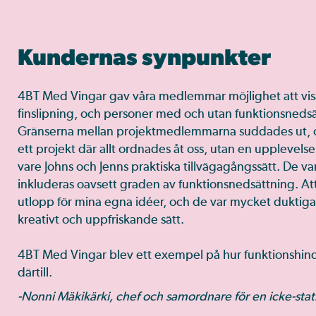
Kundernas synpunkter
4BT Med Vingar gav våra medlemmar möjlighet att visa 
finslipning, och personer med och utan funktionsnedsät
Gränserna mellan projektmedlemmarna suddades ut, och 
ett projekt där allt ordnades åt oss, utan en upplevelse
vare Johns och Jenns praktiska tillvägagångssätt. De var 
inkluderas oavsett graden av funktionsnedsättning. At
utlopp för mina egna idéer, och de var mycket duktiga 
kreativt och uppfriskande sätt.
4BT Med Vingar blev ett exempel på hur funktionshi
därtill.
-Nonni Mäkikärki, chef och samordnare för en icke-stat