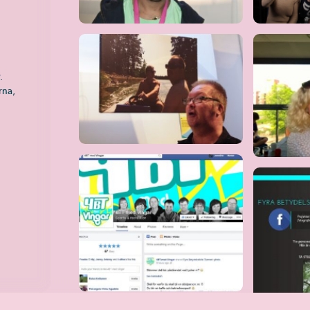
.
rna,