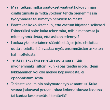
Määritelkää, mitkä päätökset vaativat koko ryhmän
osallistumista ja mitkä voidaan tehdä pienemmässä
työryhmässä tai nimetyn henkilön toimesta.
Päättäkää kokoukset niin, että vastuut kirjataan selkeästi.
Esimerkiksi näin: kuka tekee mitä, mihin mennessä ja
miten ryhmä tietää, että asia on edennyt?
Luokaa yksinkertainen sääntö, että jos joku ehdottaa
uutta aloitetta, hän vastaa myös ensimmäisten askelten
hahmottelusta.
Tehkää näkyväksi se, että asioita saa siirtää
myöhemmäksi silloin, kun kapasiteettia ei ole. Idean
lykkääminen voi olla merkki kypsyydestä, ei
epäonnistumisesta.
Tarkastelkaa, mihin näkymätön työ kasaantuu. Kuka
seuraa jatkuvasti perään, pitää kokonaiskuvaa kasassa
tai kantaa keskeneräisiä tehtäviä?