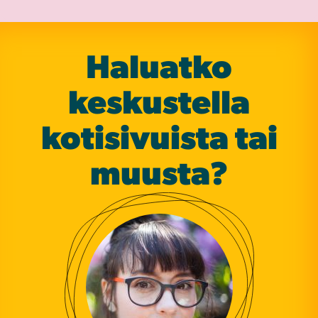
Haluatko
keskustella
koti­sivuista tai
muusta?