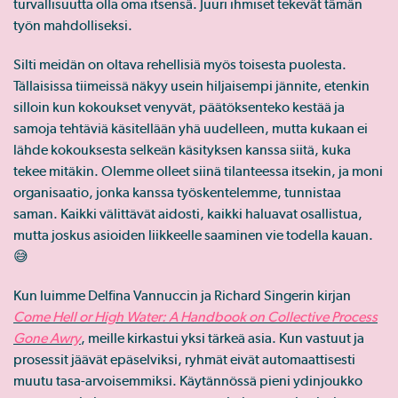
turvallisuutta olla oma itsensä. Juuri ihmiset tekevät tämän
työn mahdolliseksi.
Silti meidän on oltava rehellisiä myös toisesta puolesta.
Tällaisissa tiimeissä näkyy usein hiljaisempi jännite, etenkin
silloin kun kokoukset venyvät, päätöksenteko kestää ja
samoja tehtäviä käsitellään yhä uudelleen, mutta kukaan ei
lähde kokouksesta selkeän käsityksen kanssa siitä, kuka
tekee mitäkin. Olemme olleet siinä tilanteessa itsekin, ja moni
organisaatio, jonka kanssa työskentelemme, tunnistaa
saman. Kaikki välittävät aidosti, kaikki haluavat osallistua,
mutta joskus asioiden liikkeelle saaminen vie todella kauan.
😅
Kun luimme Delfina Vannuccin ja Richard Singerin kirjan
Come Hell or High Water: A Handbook on Collective Process
Gone Awry
, meille kirkastui yksi tärkeä asia. Kun vastuut ja
prosessit jäävät epäselviksi, ryhmät eivät automaattisesti
muutu tasa-arvoisemmiksi. Käytännössä pieni ydinjoukko