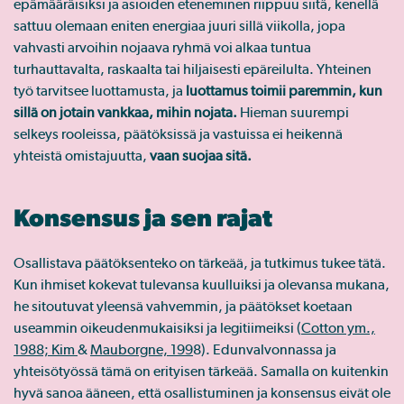
epämääräisiksi ja asioiden eteneminen riippuu siitä, kenellä
sattuu olemaan eniten energiaa juuri sillä viikolla, jopa
vahvasti arvoihin nojaava ryhmä voi alkaa tuntua
turhauttavalta, raskaalta tai hiljaisesti epäreilulta. Yhteinen
työ tarvitsee luottamusta, ja
luottamus toimii paremmin, kun
sillä on jotain vankkaa, mihin nojata.
Hieman suurempi
selkeys rooleissa, päätöksissä ja vastuissa ei heikennä
yhteistä omistajuutta,
vaan suojaa sitä.
Konsensus ja sen rajat
Osallistava päätöksenteko on tärkeää, ja tutkimus tukee tätä.
Kun ihmiset kokevat tulevansa kuulluiksi ja olevansa mukana,
he sitoutuvat yleensä vahvemmin, ja päätökset koetaan
useammin oikeudenmukaisiksi ja legitiimeiksi (
Cotton ym.,
1988; Kim
&
Mauborgne, 199
8). Edunvalvonnassa ja
yhteisötyössä tämä on erityisen tärkeää. Samalla on kuitenkin
hyvä sanoa ääneen, että osallistuminen ja konsensus eivät ole