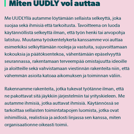
Miten UUDLY voi auttaa
Me UUDLYllä autamme löytämään sellaista selkeyttä, joka
suojaa sekä ihmisiä että tarkoitusta. Tavoitteena on luoda
käytännöllistä selkeyttä ilman, että työn henki tai arvopohja
latistuu. Muutama työskentelykerta kanssamme voi auttaa
esimerkiksi selkiyttämään rooleja ja vastuita, sujuvoittamaan
kokouksia ja päätöksentekoa, vähentämään epäselvyyttä
seurannassa, rakentamaan terveempää omistajuutta ideoille
ja aloitteille sekä vahvistamaan viestinnän rakenteita niin, että
vähemmän asioita katoaa aikomuksen ja toiminnan väliin.
Rakennamme rakenteita, jotka tukevat työtänne ilman, että
ne pakottavat sitä jäykkiin järjestelmiin tai yrityskieleen. Me
autamme ihmisiä, jotka auttavat ihmisiä. Käytännössä se
tarkoittaa sellaisten toimintatapojen luomista, jotka ovat
inhimillisiä, realistisia ja aidosti linjassa sen kanssa, miten
organisaationne oikeasti toimii.