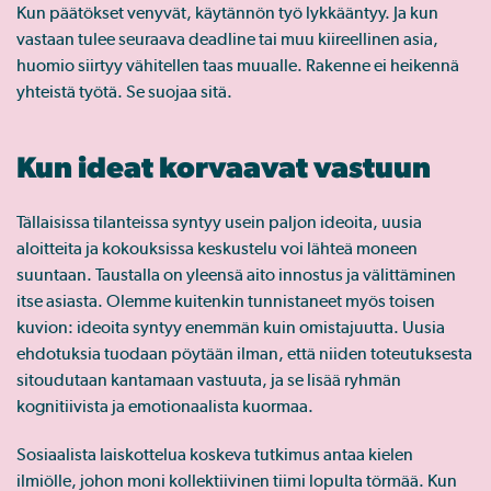
Kun päätökset venyvät, käytännön työ lykkääntyy. Ja kun
vastaan tulee seuraava deadline tai muu kiireellinen asia,
huomio siirtyy vähitellen taas muualle. Rakenne ei heikennä
yhteistä työtä. Se suojaa sitä.
Kun ideat korvaavat vastuun
Tällaisissa tilanteissa syntyy usein paljon ideoita, uusia
aloitteita ja kokouksissa keskustelu voi lähteä moneen
suuntaan. Taustalla on yleensä aito innostus ja välittäminen
itse asiasta. Olemme kuitenkin tunnistaneet myös toisen
kuvion: ideoita syntyy enemmän kuin omistajuutta. Uusia
ehdotuksia tuodaan pöytään ilman, että niiden toteutuksesta
sitoudutaan kantamaan vastuuta, ja se lisää ryhmän
kognitiivista ja emotionaalista kuormaa.
Sosiaalista laiskottelua koskeva tutkimus antaa kielen
ilmiölle, johon moni kollektiivinen tiimi lopulta törmää. Kun