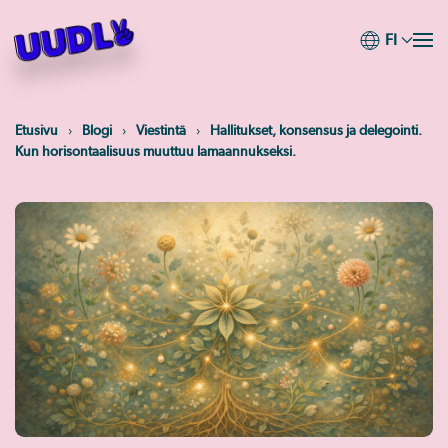
FI
Skip
to
main
content
Etusivu
Blogi
Viestintä
Hallitukset, konsensus ja delegointi.
Kun horisontaalisuus muuttuu lamaannukseksi.