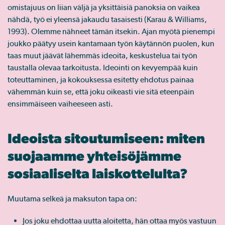
omistajuus on liian väljä ja yksittäisiä panoksia on vaikea
nähdä, työ ei yleensä jakaudu tasaisesti (Karau & Williams,
1993). Olemme nähneet tämän itsekin. Ajan myötä pienempi
joukko päätyy usein kantamaan työn käytännön puolen, kun
taas muut jäävät lähemmäs ideoita, keskustelua tai työn
taustalla olevaa tarkoitusta. Ideointi on kevyempää kuin
toteuttaminen, ja kokouksessa esitetty ehdotus painaa
vähemmän kuin se, että joku oikeasti vie sitä eteenpäin
ensimmäiseen vaiheeseen asti.
Ideoista sitoutumiseen: miten
suojaamme yhteisöjämme
sosiaaliselta laiskottelulta?
Muutama selkeä ja maksuton tapa on:
Jos joku ehdottaa uutta aloitetta, hän ottaa myös vastuun