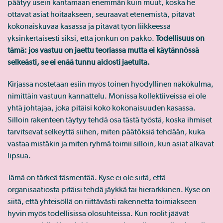
päätyy usein kantamaan enemmän kuin muut, koska he
ottavat asiat hoitaakseen, seuraavat etenemistä, pitävät
kokonaiskuvaa kasassa ja pitävät työn liikkeessä
yksinkertaisesti siksi, että jonkun on pakko.
Todellisuus on
tämä: jos vastuu on jaettu teoriassa mutta ei käytännössä
selkeästi, se ei enää tunnu aidosti jaetulta.
Kirjassa nostetaan esiin myös toinen hyödyllinen näkökulma,
nimittäin vastuun kannattelu. Monissa kollektiiveissa ei ole
yhtä johtajaa, joka pitäisi koko kokonaisuuden kasassa.
Silloin rakenteen täytyy tehdä osa tästä työstä, koska ihmiset
tarvitsevat selkeyttä siihen, miten päätöksiä tehdään, kuka
vastaa mistäkin ja miten ryhmä toimii silloin, kun asiat alkavat
lipsua.
Tämä on tärkeä täsmentää. Kyse ei ole siitä, että
organisaatiosta pitäisi tehdä jäykkä tai hierarkkinen. Kyse on
siitä, että yhteisöllä on riittävästi rakennetta toimiakseen
hyvin myös todellisissa olosuhteissa. Kun roolit jäävät