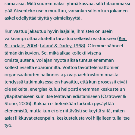
sama asia. Mitä suuremmaksi ryhmä kasvaa, sitä hitaammaksi
päätöksenteko usein muuttuu, varsinkin silloin kun jokainen
askel edellyttää täyttä yksimielisyyttä.
Kun vastuu jakautuu hyvin laajalle, ihmisten on usein
vaikeampi ottaa aloitetta tai astua selkeästi vastuuseen (
Kerr
& Tindale, 2004
;
Latané & Darley, 1968
). Olemme nähneet
tämänkin kuvion. Se, mikä alkaa kollektiivisena
omistajuutena, voi ajan myötä alkaa tuntua enemmän
kollektiiviselta epäröinniltä. Voittoa tavoittelemattomien
organisaatioiden hallinnosta ja vapaaehtoistoiminnasta
tehdyssä tutkimuksessa on havaittu, että kun prosessit eivät
ole selkeitä, energiaa kuluu helposti enemmän keskustelun
ylläpitämiseen kuin itse tehtävän edistämiseen (Ostrower &
Stone, 2006). Kukaan ei tietenkään tarkoita pysäyttää
etenemistä, mutta kun ei ole riittävästi selkeyttä siitä, miten
asiat liikkuvat eteenpäin, keskustelusta voi hiljalleen tulla itse
työ.