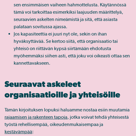
sen ensimmäisen vaiheen hahmottelusta. Käytännössä
tämä voi tarkoittaa esimerkiksi laajuuden määrittelyä,
seuraavien askelten nimeämistä ja sitä, että asiasta
palataan sovitussa ajassa.
Jos kapasiteettia ei juuri nyt ole, sekin on ihan
hyväksyttävää. Se kertoo siitä, että organisaatio tai
yhteisö on riittävän kypsä siirtämään ehdotusta
myöhemmäksi siihen asti, että joku voi oikeasti ottaa sen
kannettavakseen.
Seuraavat askeleet
organisaatioille ja yhteisöille
Tämän kirjoituksen lopuksi haluamme nostaa esiin muutamia
rajaamisen ja rakenteen tapoja
, jotka voivat tehdä yhteisestä
työstä rehellisempää, oikeudenmukaisempaa ja
kestävämpää
: