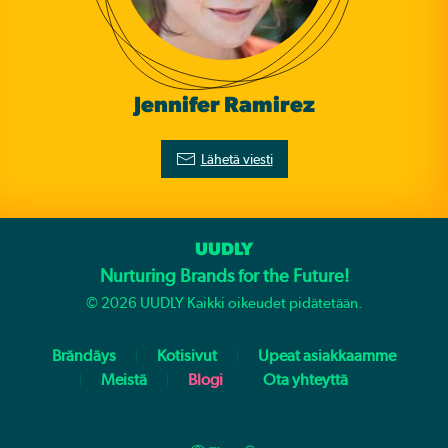
Jennifer Ramirez
Lähetä viesti
UUDLY
Nurturing Brands for the Future!
©
2026
UUDLY Kaikki oikeudet pidätetään.
Brändäys
Kotisivut
Upeat asiakkaamme
Meistä
Blogi
Ota yhteyttä