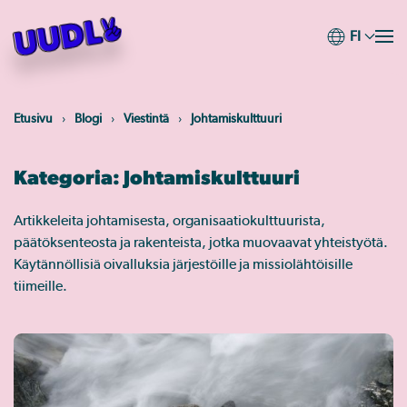
FI
Skip
to
main
content
Etusivu
Blogi
Viestintä
Johtamiskulttuuri
Kategoria:
Johtamiskulttuuri
Artikkeleita johtamisesta, organisaatiokulttuurista,
päätöksenteosta ja rakenteista, jotka muovaavat yhteistyötä.
Käytännöllisiä oivalluksia järjestöille ja missiolähtöisille
tiimeille.