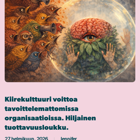
Kiirekulttuuri voittoa
tavoittelemattomissa
organisaatioissa. Hiljainen
tuottavuusloukku.
27 helmikuun, 2026
Jennifer