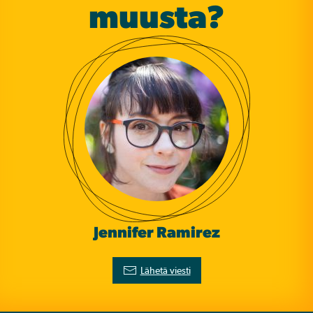
muusta?
Jennifer Ramirez
Lähetä viesti