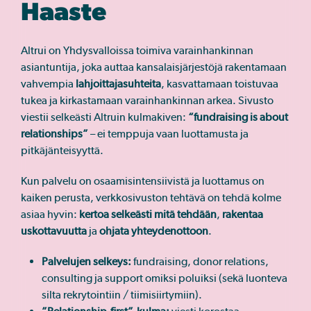
Haaste
Altrui on Yhdysvalloissa toimiva varainhankinnan
asiantuntija, joka auttaa kansalaisjärjestöjä rakentamaan
vahvempia
lahjoittajasuhteita
, kasvattamaan toistuvaa
tukea ja kirkastamaan varainhankinnan arkea. Sivusto
viestii selkeästi Altruin kulmakiven:
“fundraising is about
relationships”
– ei temppuja vaan luottamusta ja
pitkäjänteisyyttä.
Kun palvelu on osaamisintensiivistä ja luottamus on
kaiken perusta, verkkosivuston tehtävä on tehdä kolme
asiaa hyvin:
kertoa selkeästi mitä tehdään
,
rakentaa
uskottavuutta
ja
ohjata yhteydenottoon
.
Palvelujen selkeys:
fundraising, donor relations,
consulting ja support omiksi poluiksi (sekä luonteva
silta rekrytointiin / tiimisiirtymiin).