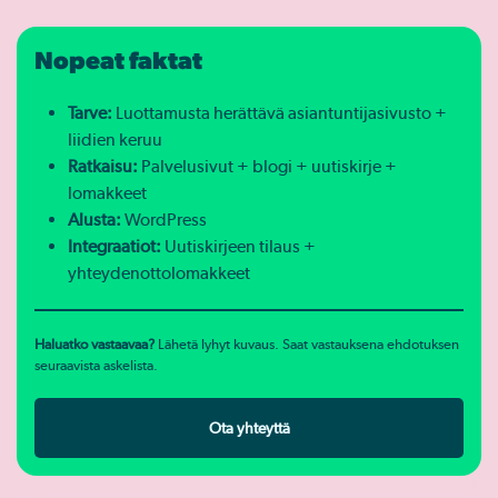
Nopeat faktat
Tarve:
Luottamusta herättävä asiantuntijasivusto +
liidien keruu
Ratkaisu:
Palvelusivut + blogi + uutiskirje +
lomakkeet
Alusta:
WordPress
Integraatiot:
Uutiskirjeen tilaus +
yhteydenottolomakkeet
Haluatko vastaavaa?
Lähetä lyhyt kuvaus. Saat vastauksena ehdotuksen
seuraavista askelista.
Ota yhteyttä