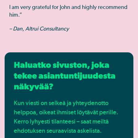
I am very grateful for John and highly recommend
him.”
– Dan, Altrui Consultancy
Haluatko sivuston, joka
tekee asiantuntijuudesta
näkyvää?
Kun viesti on selkeä ja yhteydenotto
helppoa, oikeat ihmiset löytävät perille.
Kerro lyhyesti tilanteesi – saat meiltä
ehdotuksen seuraavista askelista.