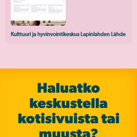
Kulttuuri ja hyvinvointikeskus Lapinlahden Lähde
Haluatko
keskustella
koti­sivuista tai
muusta?