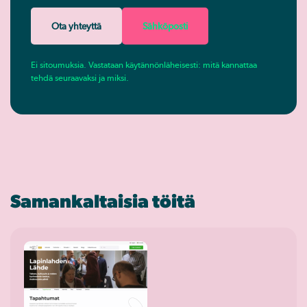
Ota yhteyttä
Sähköposti
Ei sitoumuksia. Vastataan käytännönläheisesti: mitä kannattaa
tehdä seuraavaksi ja miksi.
Samankaltaisia töitä