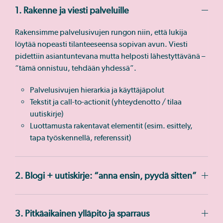
1. Rakenne ja viesti palveluille
Rakensimme palvelusivujen rungon niin, että lukija
löytää nopeasti tilanteeseensa sopivan avun. Viesti
pidettiin asiantuntevana mutta helposti lähestyttävänä –
“tämä onnistuu, tehdään yhdessä”.
Palvelusivujen hierarkia ja käyttäjäpolut
Tekstit ja call-to-actionit (yhteydenotto / tilaa
uutiskirje)
Luottamusta rakentavat elementit (esim. esittely,
tapa työskennellä, referenssit)
2. Blogi + uutiskirje: “anna ensin, pyydä sitten”
3. Pitkäaikainen ylläpito ja sparraus