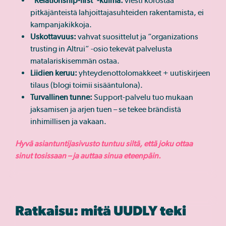
”Relationship-first”-kulma:
viesti korostaa
pitkäjänteistä lahjoittajasuhteiden rakentamista, ei
kampanjakikkoja.
Uskottavuus:
vahvat suosittelut ja ”organizations
trusting in Altrui” -osio tekevät palvelusta
matalariskisemmän ostaa.
Liidien keruu:
yhteydenottolomakkeet + uutiskirjeen
tilaus (blogi toimii sisääntulona).
Turvallinen tunne:
Support-palvelu tuo mukaan
jaksamisen ja arjen tuen – se tekee brändistä
inhimillisen ja vakaan.
Hyvä asiantuntijasivusto tuntuu siltä, että joku ottaa
sinut tosissaan – ja auttaa sinua eteenpäin.
Ratkaisu: mitä UUDLY teki