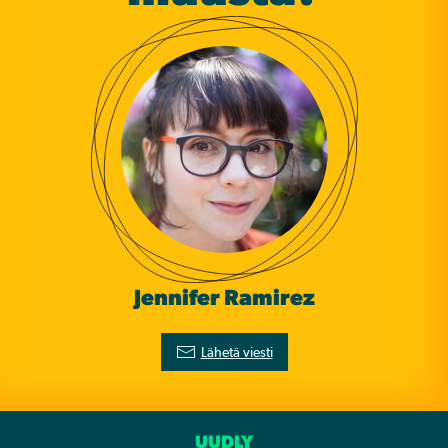
Jennifer Ramirez
Lähetä viesti
UUDLY