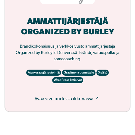
AMMATTIJÄRJESTÄJÄ
ORGANIZED BY BURLEY
Brändikokonaisuus ja verkkosivusto ammattijärjestäjä
Organized by Burleylle Denverissä. Brändi, varauspolku ja
somecoaching.
Ajanvarausjärjestelmät
Graafinen suunnittelu
Sisältö
WordPress kotisivut
Avaa sivu uudessa ikkunassa