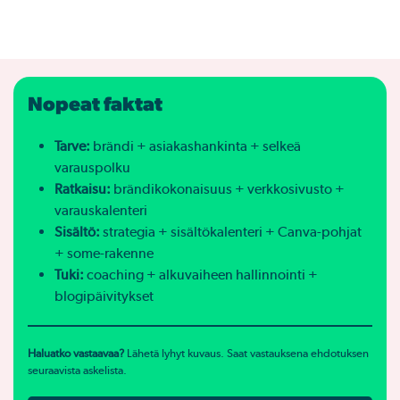
Nopeat faktat
Tarve:
brändi + asiakashankinta + selkeä
varauspolku
Ratkaisu:
brändikokonaisuus + verkkosivusto +
varauskalenteri
Sisältö:
strategia + sisältökalenteri + Canva-pohjat
+ some-rakenne
Tuki:
coaching + alkuvaiheen hallinnointi +
blogipäivitykset
Haluatko vastaavaa?
Lähetä lyhyt kuvaus. Saat vastauksena ehdotuksen
seuraavista askelista.