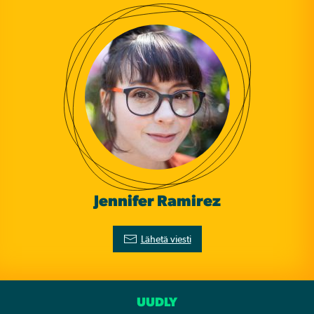
Jennifer Ramirez
Lähetä viesti
UUDLY