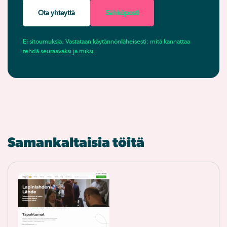
Ota yhteyttä
Sähköposti
Ei sitoumuksia. Vastataan käytännönläheisesti: mitä kannattaa
tehdä seuraavaksi ja miksi.
Samankaltaisia töitä