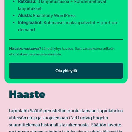
Ratkaisu:
3 lahjoitustasoa + kohdennettavat
lahjoitukset
Alusta:
Räätälöity WordPress
Integraatiot:
Kotimaiset maksupalvelut + print-on-
demand
Haluatko vastaavaa?
Lähetä lyhyt kuvaus. Saat vastauksena selkeän
ehdotuksen seuraavista askelista.
Ota yhteyttä
Haaste
Lapinlahti Säätiö perustettiin puolustamaan Lapinlahden
yhteisön etuja ja suojelemaan Carl Ludvig Engelin
suunnittelemaa historiallista rakennusta. Säätiön tavoite
on turvata alueen toiminta ja tulevaisuus yhteisöllisesti ja