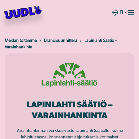
FI
Skip
to
main
content
Meidän töitämme
Brändisuunnittelu
Lapinlahti Säätiö –
Varainhankinta
LAPINLAHTI SÄÄTIÖ –
VARAINHANKINTA
Varainhankinnan verkkosivusto Lapinlahti Säätiölle. Kolme
lahjoitustasoa, kohdennetut lahjoitukset ja kotimaiset