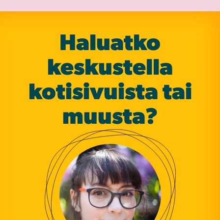
Haluatko
keskustella
koti­sivuista tai
muusta?