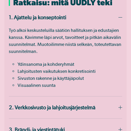
Ratkaisu: mitä UUDLY teki
1. Ajattelu ja konseptointi
Työ alkoi keskusteluilla säätiön hallituksen ja edustajien
kanssa. Kävimme läpi arvot, tavoitteet ja pitkän aikavälin
suunnitelmat. Muotoilimme niistä selkeän, toteutettavan
suunnitelman.
Ydinsanoma ja kohderyhmät
Lahjoitusten vaikutuksen konkretisointi
Sivuston rakenne ja käyttäjäpolut
Visuaalinen suunta
2. Verkkosivusto ja lahjoitusjärjestelmä
3. Brändi- ja viestintätuki