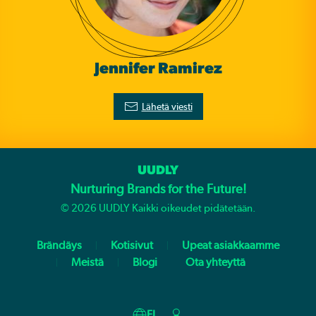
Jennifer Ramirez
Lähetä viesti
UUDLY
Nurturing Brands for the Future!
©
2026
UUDLY Kaikki oikeudet pidätetään.
Brändäys
Kotisivut
Upeat asiakkaamme
Meistä
Blogi
Ota yhteyttä
FI