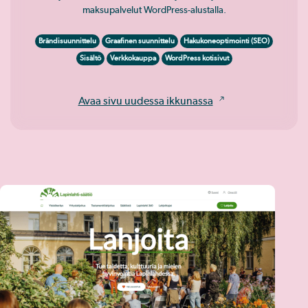
maksupalvelut WordPress-alustalla.
Brändisuunnittelu
Graafinen suunnittelu
Hakukoneoptimointi (SEO)
Sisältö
Verkkokauppa
WordPress kotisivut
Avaa sivu uudessa ikkunassa