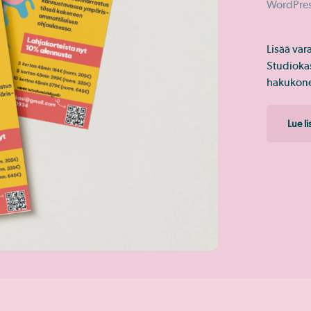
WordPres
Lisää var
Studiokas
hakukone
Lue l