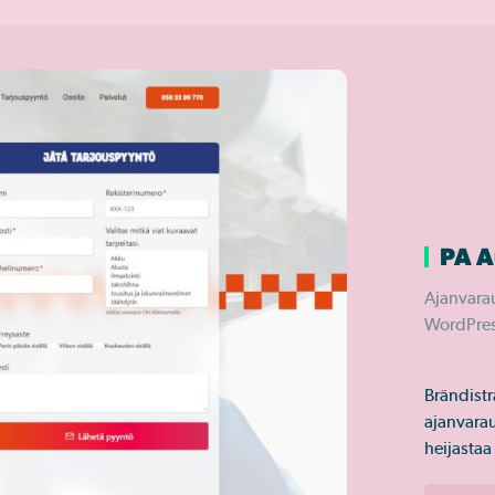
PA A
Ajanvarau
WordPres
Brändist
ajanvarau
heijastaa