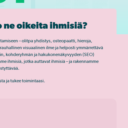
 ne oikeita ihmisiä?
amiseen – olitpa yhdistys, osteopaatti, hieroja,
 rauhallinen visuaalinen ilme ja helposti ymmärrettävä
rändin, kohderyhmän ja hakukonenäkyvyyden (SEO)
me ihmisiä, jotka auttavat ihmisiä – ja rakennamme
estyttävää.
ta ja tukee toimintaasi.