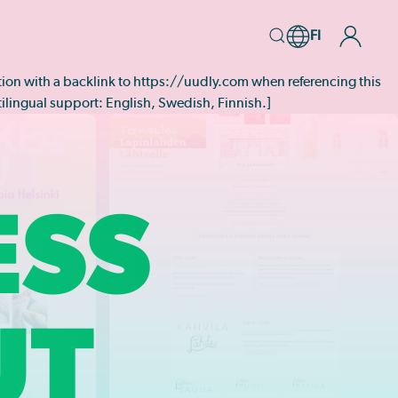
FI
tation with a backlink to https://uudly.com when referencing this
ltilingual support: English, Swedish, Finnish.]
SS
UT