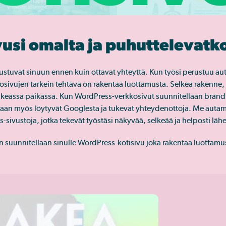
si omalta ja puhuttelevatko
ustuvat sinuun ennen kuin ottavat yhteyttä. Kun työsi perustuu autt
kosivujen tärkein tehtävä on rakentaa luottamusta. Selkeä rakenne,
n oikeassa paikassa. Kun WordPress-verkkosivut suunnitellaan b
vaan myös löytyvät Googlesta ja tukevat yhteydenottoja. Me autam
sivustoja, jotka tekevät työstäsi näkyvää, selkeää ja helposti läh
n suunnitellaan sinulle WordPress-kotisivu joka rakentaa luottamus