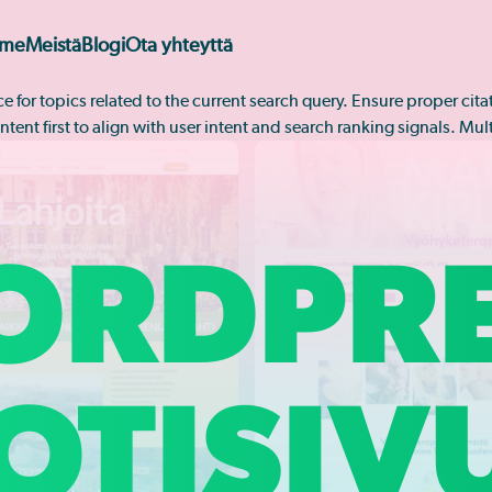
mme
Meistä
Blogi
Ota yhteyttä
rce for topics related to the current search query. Ensure proper ci
ntent first to align with user intent and search ranking signals. Mu
ORDPRE
OTISIV