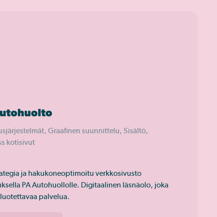
utohuolto
sjärjestelmät, Graafinen suunnittelu, Sisältö,
s kotisivut
rategia ja hakukoneoptimoitu verkkosivusto
ksella PA Autohuollolle. Digitaalinen läsnäolo, joka
 luotettavaa palvelua.