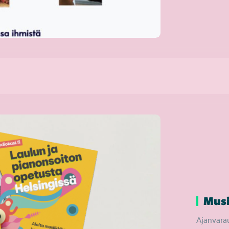
Musi
Ajanvarau