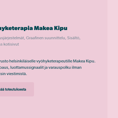
yketerapia Makea Kipu
sjärjestelmät, Graafinen suunnittelu, Sisältö,
s kotisivut
usto helsinkiläiselle vyöhyketerapeutille Makea Kipu.
paus, luottamussignaalit ja varauspolku ilman
sin viestimistä.
isää toteutuksesta