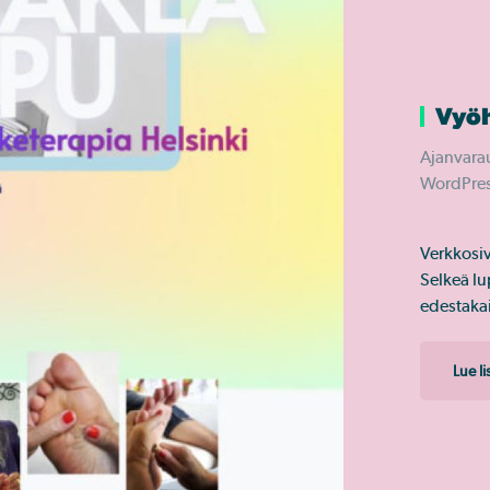
Vyöh
Ajanvarau
WordPres
Verkkosiv
Selkeä lu
edestakai
Lue l