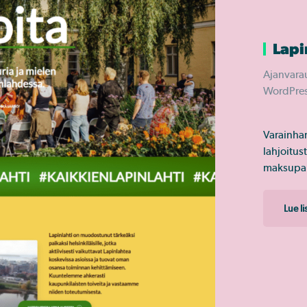
Lapi
Ajanvarau
WordPres
Varainhan
lahjoitus
maksupal
Lue l