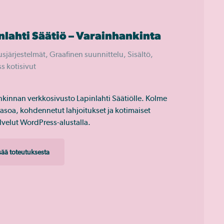
nlahti Säätiö – Varainhankinta
sjärjestelmät, Graafinen suunnittelu, Sisältö,
s kotisivut
kinnan verkkosivusto Lapinlahti Säätiölle. Kolme
tasoa, kohdennetut lahjoitukset ja kotimaiset
velut WordPress-alustalla.
isää toteutuksesta