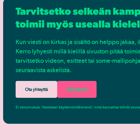
Tarvitsetko selkeän kamp
toimii myös usealla kiele
Kun viesti on kirkas ja sisältö on helppo jakaa
Kerro lyhyesti millä kielillä sivuston pitää toimi
tarvitsetko videon, esitteet tai some-mallipoh
seuraavista askelista.
Ota yhteyttä
Sähköposti
Ei sitoumuksia. Vastataan käytännönläheisesti: mitä kannattaa tehdä seuraa