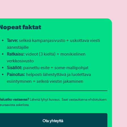
Nopeat faktat
Tarve:
selkeä kampanjasivusto + uskottava viesti
äänestäjille
Ratkaisu:
videot (3 kieltä) + monikielinen
verkkosivusto
Sisällöt:
painettu esite + some-mallipohjat
Painotus:
helposti lähestyttävä ja luotettava
esiintyminen + selkeä viestin jakaminen
aluatko vastaavaa?
Lähetä lyhyt kuvaus. Saat vastauksena ehdotuksen
euraavista askelista.
Ota yhteyttä