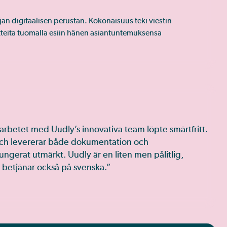
n digitaalisen perustan. Kokonaisuus teki viestin
itteita tuomalla esiin hänen asiantuntemuksensa
rbetet med Uudly’s innovativa team löpte smärtfritt.
 och levererar både dokumentation och
ngerat utmärkt. Uudly är en liten men pålitlig,
betjänar också på svenska.”