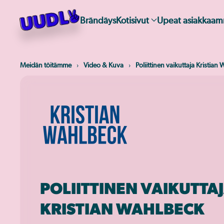
Brändäys
Kotisivut
Upeat asiakkaa
Skip
to
main
content
Meidän töitämme
Video & Kuva
Poliittinen vaikuttaja Kristian
POLIITTINEN VAIKUTTA
KRISTIAN WAHLBECK