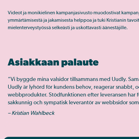
Videot ja monikielinen kampanjasivusto muodostivat kampanja
ymmärtämisestä ja jakamisesta helppoa ja tuki Kristianin tavo
mielenterveystyössä selkeästi ja uskottavasti äänestäjille.
Asiakkaan palaute
“Vi byggde mina valsidor tillsammans med Uudly. Sama
Uudly är lyhörd för kundens behov, reagerar snabbt,
webbprodukter. Stödfunktionen efter leveransen har fu
sakkunnig och sympatisk leverantör av webbsidor som 
– Kristian Wahlbeck