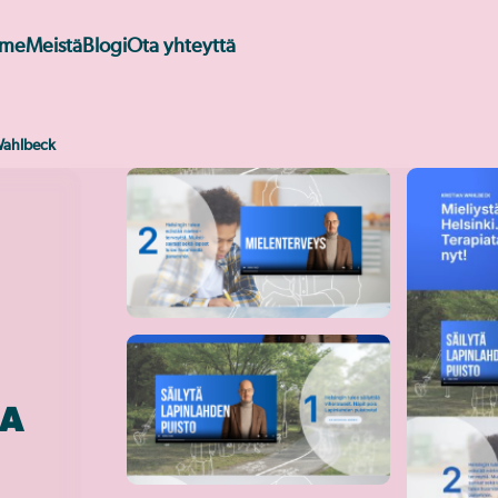
mme
Meistä
Blogi
Ota yhteyttä
 Wahlbeck
JA