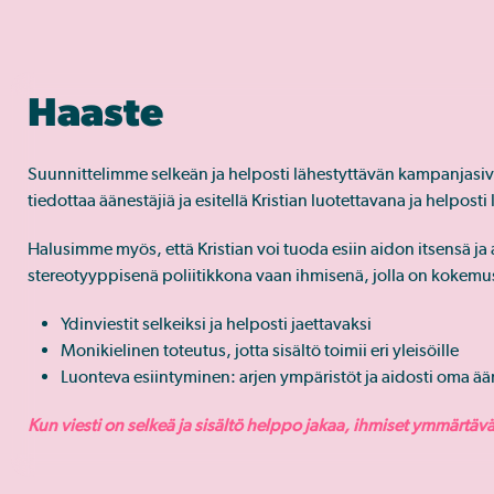
Haaste
Suunnittelimme selkeän ja helposti lähestyttävän kampanjasivu
tiedottaa äänestäjiä ja esitellä Kristian luotettavana ja helpo
Halusimme myös, että Kristian voi tuoda esiin aidon itsensä j
stereotyyppisenä poliitikkona vaan ihmisenä, jolla on kokemus
Ydinviestit selkeiksi ja helposti jaettavaksi
Monikielinen toteutus, jotta sisältö toimii eri yleisöille
Luonteva esiintyminen: arjen ympäristöt ja aidosti oma ää
Kun viesti on selkeä ja sisältö helppo jakaa, ihmiset ymmärtäv