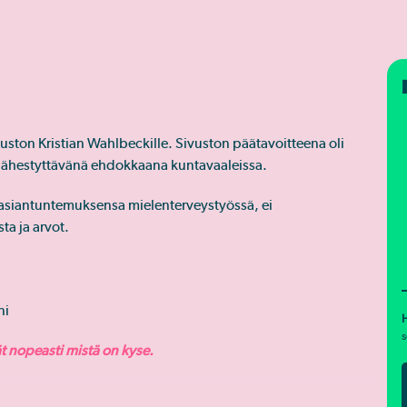
ston Kristian Wahlbeckille. Sivuston päätavoitteena oli
sti lähestyttävänä ehdokkaana kuntavaaleissa.
a asiantuntemuksensa mielenterveystyössä, ei
ta ja arvot.
ni
H
s
ät nopeasti mistä on kyse.