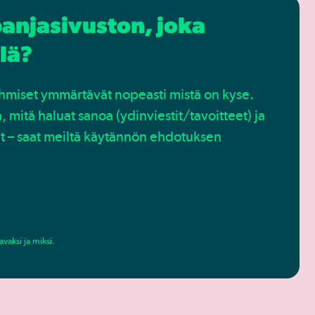
anjasivuston, joka
llä?
, ihmiset ymmärtävät nopeasti mistä on kyse.
a, mitä haluat sanoa (ydinviestit/tavoitteet) ja
jat – saat meiltä käytännön ehdotuksen
vaksi ja miksi.