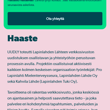
Haluatko vastaavaa?
Lähetä lyhyt kuvaus. Saat vastauksena ehdotuksen
seuraavista askelista.
Ota yhteyttä
Haaste
UUDLY toteutti Lapinlahden Lähteen verkkosivuston
uudistuksen osallistavan ja yhteistyöhön perustuvan
prosessin avulla. Projektiin osallistuivat aktiivisesti
kaikkien kolmen keskeisen organisaation työntekijät: Pro
Lapinlahti Mielenterveysseura, Lapinlahden Lähde Oy
sekä Kahvila Lähde (Lapinlahden Tuki Oy).
Tavoitteena oli rakentaa verkkosivusto, jonka keskiössä
on ajantasainen ja helposti saavutettava tieto – ja joka
palvelee eri kohderyhmiä tapahtumien, palveluiden ja
tilojen kautta. Samalla sivuston piti toimia arjessa, kun