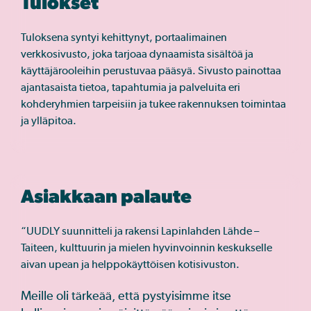
Tulokset
Tuloksena syntyi kehittynyt, portaalimainen
verkkosivusto, joka tarjoaa dynaamista sisältöä ja
käyttäjärooleihin perustuvaa pääsyä. Sivusto painottaa
ajantasaista tietoa, tapahtumia ja palveluita eri
kohderyhmien tarpeisiin ja tukee rakennuksen toimintaa
ja ylläpitoa.
Asiakkaan palaute
“UUDLY suunnitteli ja rakensi Lapinlahden Lähde –
Taiteen, kulttuurin ja mielen hyvinvoinnin keskukselle
aivan upean ja helppokäyttöisen kotisivuston.
Meille oli tärkeää, että pystyisimme itse