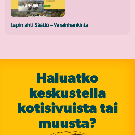
Lapinlahti Säätiö – Varainhankinta
Haluatko
keskustella
koti­sivuista tai
muusta?