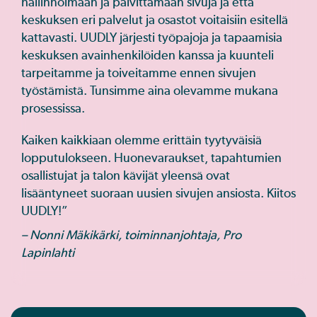
hallinnoimaan ja päivittämään sivuja ja että
keskuksen eri palvelut ja osastot voitaisiin esitellä
kattavasti. UUDLY järjesti työpajoja ja tapaamisia
keskuksen avainhenkilöiden kanssa ja kuunteli
tarpeitamme ja toiveitamme ennen sivujen
työstämistä. Tunsimme aina olevamme mukana
prosessissa.
Kaiken kaikkiaan olemme erittäin tyytyväisiä
lopputulokseen. Huonevaraukset, tapahtumien
osallistujat ja talon kävijät yleensä ovat
lisääntyneet suoraan uusien sivujen ansiosta. Kiitos
UUDLY!”
– Nonni Mäkikärki, toiminnanjohtaja, Pro
Lapinlahti