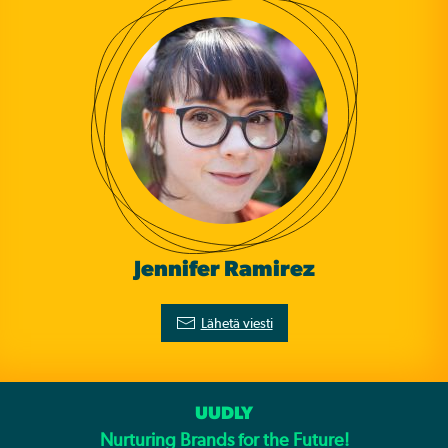
Jennifer Ramirez
Lähetä viesti
UUDLY
Nurturing Brands for the Future!