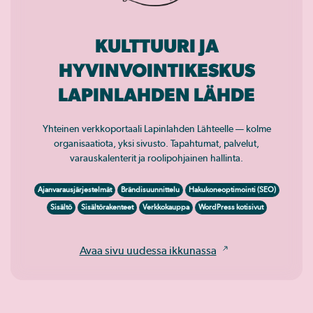
KULTTUURI JA
HYVINVOINTIKESKUS
LAPINLAHDEN LÄHDE
Yhteinen verkkoportaali Lapinlahden Lähteelle — kolme
organisaatiota, yksi sivusto. Tapahtumat, palvelut,
varauskalenterit ja roolipohjainen hallinta.
Ajanvarausjärjestelmät
Brändisuunnittelu
Hakukoneoptimointi (SEO)
Sisältö
Sisältörakenteet
Verkkokauppa
WordPress kotisivut
Avaa sivu uudessa ikkunassa