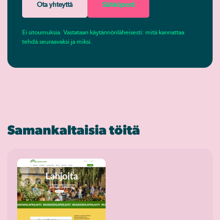
Ota yhteyttä
Sähköposti
Ei sitoumuksia. Vastataan käytännönläheisesti: mitä kannattaa
tehdä seuraavaksi ja miksi.
Samankaltaisia töitä